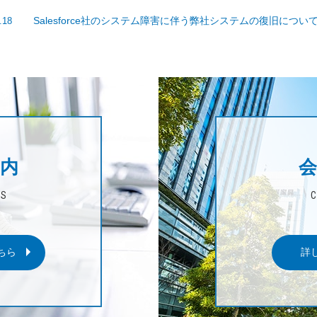
Salesforce社のシステム障害に伴う弊社システムの復旧につい
.18
内
会
US
ちら
詳